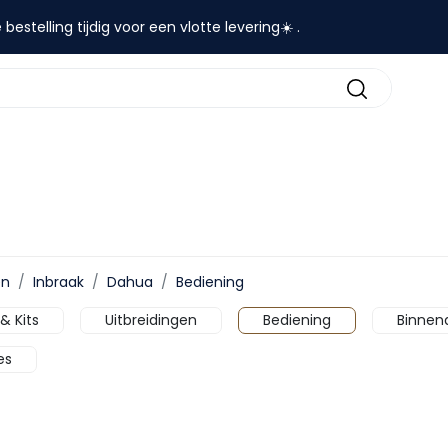
 bestelling tijdig voor een vlotte levering☀️ .
contact
en
Inbraak
Dahua
Bediening
& Kits
Uitbreidingen
Bediening
Binnen
es