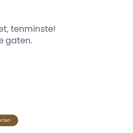
niet, tenminste!
e gaten.
ucten