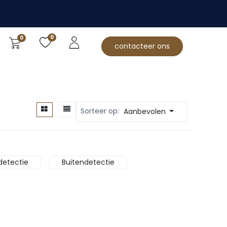
0
0
contacteer ons
Sorteer op:
Aanbevolen
detectie
Buitendetectie