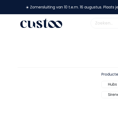
☀️ Zomersluiting van 10 t.e.m. 16 augustus. Plaats je
shop nu
webshop
custoo
academy
support
Product
Hubs 
Siren