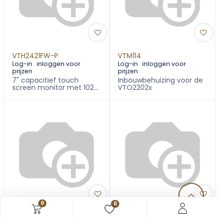
VTH2421FW-P
VTM114
Log-in
inloggen voor
Log-in
inloggen voor
prijzen
prijzen
7" capacitief touch
Inbouwbehuizing voor de
screen monitor met 1024
VTO2202x
x 600 resolutie
0
0
VTM114(BLACK)
VTM115