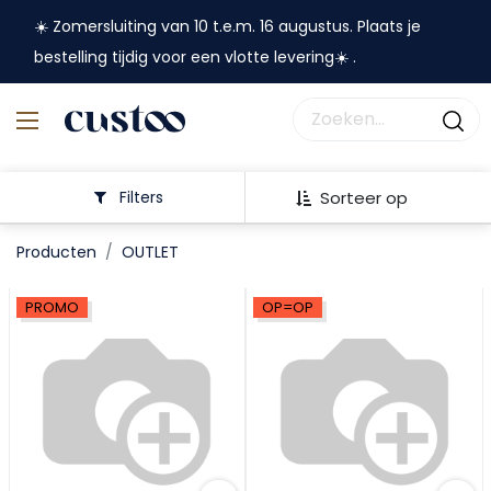
☀️ Zomersluiting van 10 t.e.m. 16 augustus. Plaats je
bestelling tijdig voor een vlotte levering☀️ .
Filters
Sorteer op
Producten
OUTLET
PROMO
OP=OP