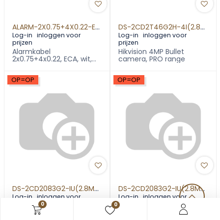
ALARM-2X0.75+4X0.22-ECA-WIT(R100)
DS-2CD2T46G2H-4I(2.8MM)
Log-in
inloggen voor
Log-in
inloggen voor
prijzen
prijzen
Alarmkabel
Hikvision 4MP Bullet
2x0.75+4x0.22, ECA, wit,
camera, PRO range
ring 100m
OP=OP
OP=OP
DS-2CD2083G2-IU(2.8MM)(BLACK)
DS-2CD2083G2-IU(2.8MM)
Log-in
inloggen voor
Log-in
inloggen voor
prijzen
prijzen
0
0
Hikvision 8MP Bullet
Hikvision 8MP Bullet