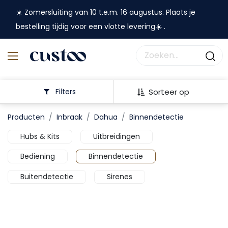
☀️ Zomersluiting van 10 t.e.m. 16 augustus. Plaats je
bestelling tijdig voor een vlotte levering☀️ .
Filters
Sorteer op
Producten
Inbraak
Dahua
Binnendetectie
Hubs & Kits
Uitbreidingen
Bediening
Binnendetectie
Buitendetectie
Sirenes