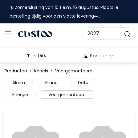
☀️ Zomersluiting van 10 t.e.m. 16 augustus. Plaats je
bestelling tijdig voor een vlotte levering☀️ .
Filters
Sorteer op
Producten
Kabels
Voorgemonteerd
Alarm
Brand
Data
Energie
Voorgemonteerd