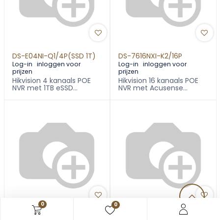
DS-E04NI-Q1/4P(SSD 1T)
DS-7616NXI-K2/16P
Log-in
inloggen voor
Log-in
inloggen voor
prijzen
prijzen
Hikvision 4 kanaals POE
Hikvision 16 kanaals POE
NVR met 1TB eSSD
NVR met Acusense
ingebouwd
technologie
0
0
DS-7608NXI-K2/8P
DS-E08NI-Q1/8P (SSD 2T)