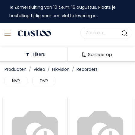
☀️ Zomersluiting van 10 t.e.m. 16 augustus. Plaats je
bestelling tijdig voor een vlotte levering☀️ .
Filters
Sorteer op
Producten
Video
Hikvision
Recorders
NVR
DVR