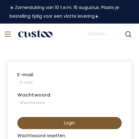
☀️ Zomersluiting van 10 t.e.m. 16 augustus. Plaats je
bestelling tijdig voor een vlotte levering☀️ .
E-mail
Wachtwoord
Login
Wachtwoord resetten