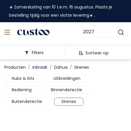
☀️ Zomersluiting van 10 t.e.m. 16 augustus. Plaats je
bestelling tijdig voor een vlotte levering☀️ .
Filters
Sorteer op
Producten
Inbraak
Dahua
Sirenes
Hubs & Kits
Uitbreidingen
Bediening
Binnendetectie
Buitendetectie
Sirenes