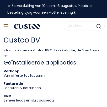
☀️ Zomersluiting van 10 t.e.m. 16 augustus. Plaats je
bestelling tijdig voor een vlotte levering☀️ .
Custoo BV
Informatie over de Custoo BV Odoo's instantie, de
Open Source
.
ERP
Geïnstalleerde applicaties
Verkoop
Van offerte tot facturen
Facturatie
Facturen & Betalingen
CRM
Beheer leads en sluit pospects