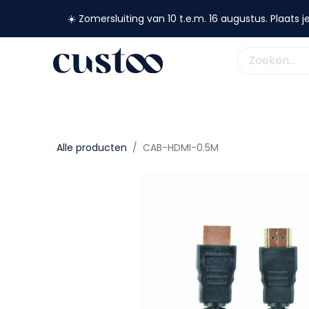
☀️ Zomersluiting van 10 t.e.m. 16 augustus. Plaats je
shop nu
webshop
custoo
academy
support
Alle producten
CAB-HDMI-0.5M