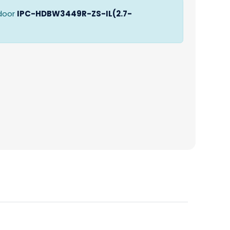
door
IPC-HDBW3449R-ZS-IL(2.7-