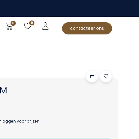
0
0
contacteer ons
5M
inloggen voor prijzen