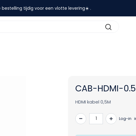
 bestelling tijdig voor een vlotte levering☀️ .
contact
CAB-HDMI-0.
HDMI kabel 0,5M
Log-in