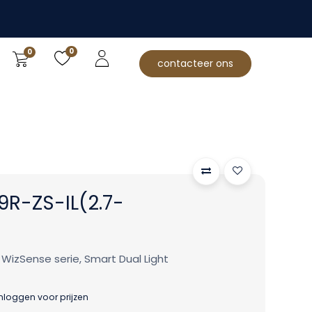
0
0
contacteer ons
R-ZS-IL(2.7-
izSense serie, Smart Dual Light
inloggen voor prijzen