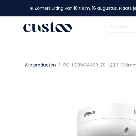
☀️ Zomersluiting van 10 t.e.m. 16 augustus. Plaats je
shop nu
webshop
custoo
academy
support
Alle producten
IPC-HDBW3449R-ZS-IL(2.7-13.5m