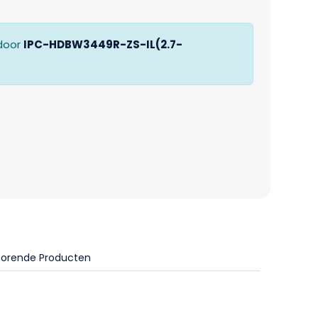
door
IPC-HDBW3449R-ZS-IL(2.7-
horende Producten