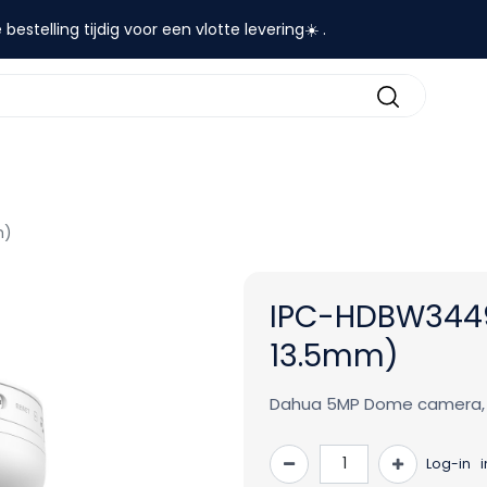
 bestelling tijdig voor een vlotte levering☀️ .
contact
m)
IPC-HDBW3449
13.5mm)
Dahua 5MP Dome camera, W
Log-in