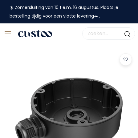
☀️ Zomersluiting van 10 t.e.m. 16 augustus. Plaats je
bestelling tijdig voor een vlotte levering☀️ .