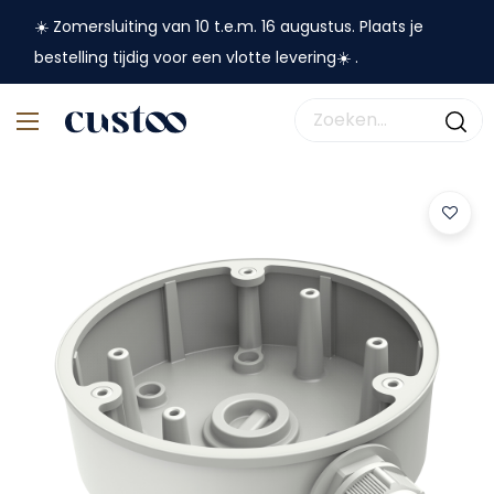
☀️ Zomersluiting van 10 t.e.m. 16 augustus. Plaats je
bestelling tijdig voor een vlotte levering☀️ .