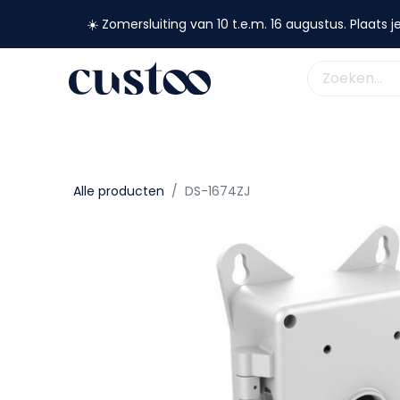
☀️ Zomersluiting van 10 t.e.m. 16 augustus. Plaats je
shop nu
webshop
custoo
academy
support
Alle producten
DS-1674ZJ