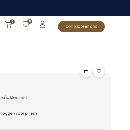
0
0
contacteer ons
's, kleur wit
inloggen voor prijzen