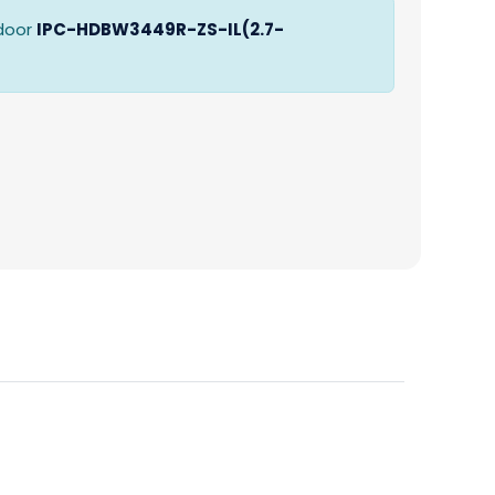
door
IPC-HDBW3449R-ZS-IL(2.7-