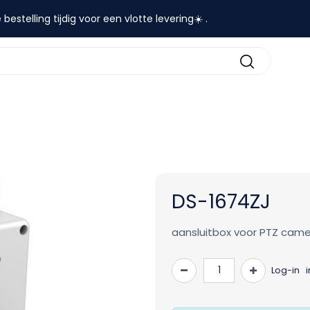
 bestelling tijdig voor een vlotte levering☀️ .
contact
DS-1674ZJ
aansluitbox voor PTZ camera
Log-in