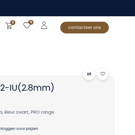
0
0
contacteer ons
2-IU(2.8mm)
a, kleur zwart, PRO range
inloggen voor prijzen