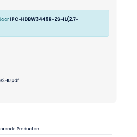
door
IPC-HDBW3449R-ZS-IL(2.7-
2-IU.pdf
horende Producten