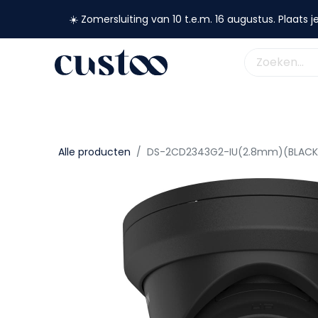
☀️ Zomersluiting van 10 t.e.m. 16 augustus. Plaats je
shop nu
webshop
custoo
academy
support
Alle producten
DS-2CD2343G2-IU(2.8mm)(BLACK