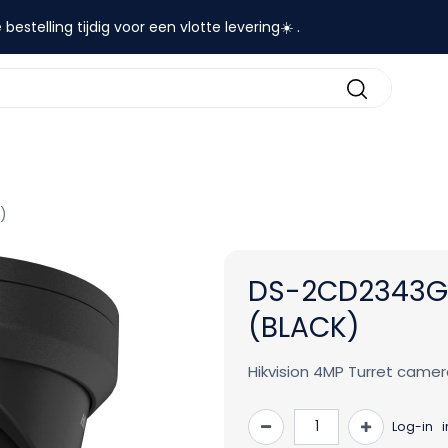
 bestelling tijdig voor een vlotte levering☀️ .
contact
)
DS-2CD2343G
(BLACK)
Hikvision 4MP Turret camer
Log-in