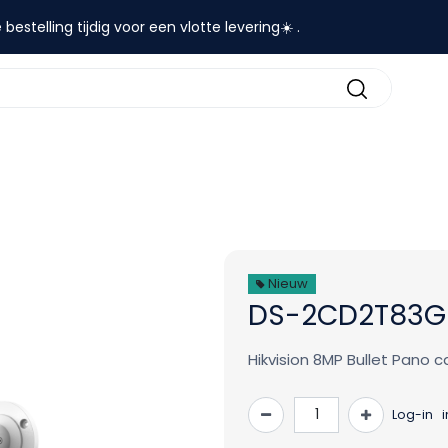
 bestelling tijdig voor een vlotte levering☀️ .
contact
Nieuw
DS-2CD2T83G
Hikvision 8MP Bullet Pano c
Log-in