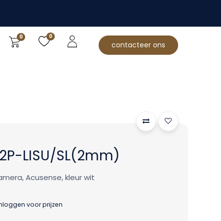
0
0
contacteer ons
2P-LISU/SL(2mm)
amera, Acusense, kleur wit
inloggen voor prijzen