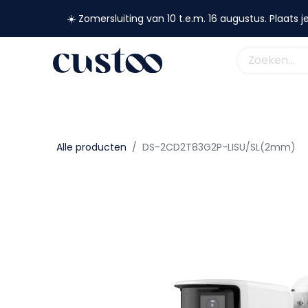
☀️ Zomersluiting van 10 t.e.m. 16 augustus. Plaats je
shop nu
webshop
custoo
academy
support
Alle producten
DS-2CD2T83G2P-LISU/SL(2mm)