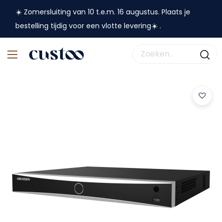
☀️ Zomersluiting van 10 t.e.m. 16 augustus. Plaats je
bestelling tijdig voor een vlotte levering☀️ .