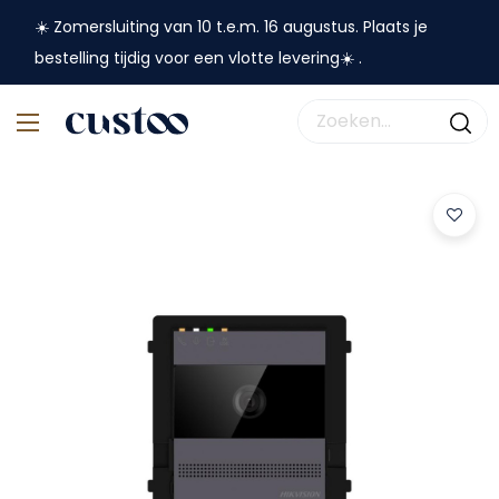
☀️ Zomersluiting van 10 t.e.m. 16 augustus. Plaats je
bestelling tijdig voor een vlotte levering☀️ .