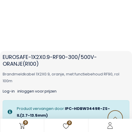
EUROSAFE-1X2X0.9-RF90-300/500V-
ORANJE(R100)
Brandmeldkabel 1X2X0.9, oranje, met functiebehoud RF90, rol
100m
Log-in
inloggen voor prijzen
Product vervangen door
IPC-HDBW3449R-ZS-
IL(2.7-13.5mm)
0
0