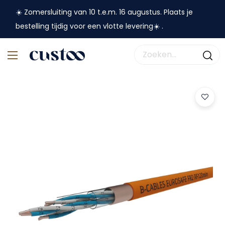
☀️ Zomersluiting van 10 t.e.m. 16 augustus. Plaats je
bestelling tijdig voor een vlotte levering☀️ .