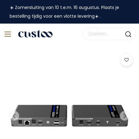
☀️ Zomersluiting van 10 t.e.m. 16 augustus. Plaats je
bestelling tijdig voor een vlotte levering☀️ .