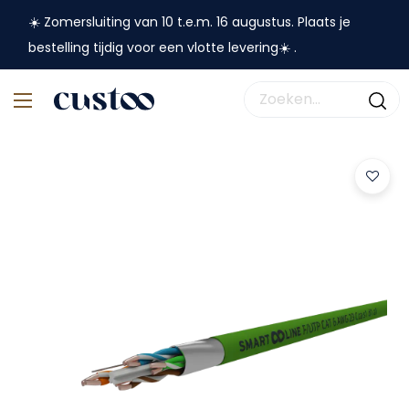
☀️ Zomersluiting van 10 t.e.m. 16 augustus. Plaats je
bestelling tijdig voor een vlotte levering☀️ .