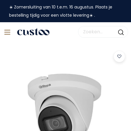
☀️ Zomersluiting van 10 t.e.m. 16 augustus. Plaats je
bestelling tijdig voor een vlotte levering☀️ .