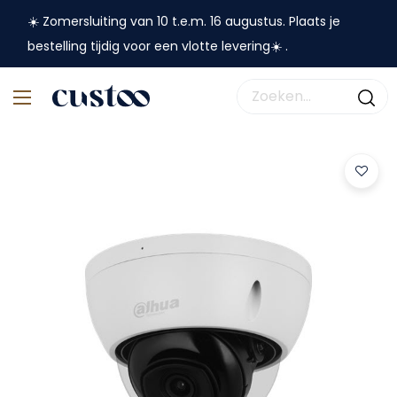
☀️ Zomersluiting van 10 t.e.m. 16 augustus. Plaats je
bestelling tijdig voor een vlotte levering☀️ .