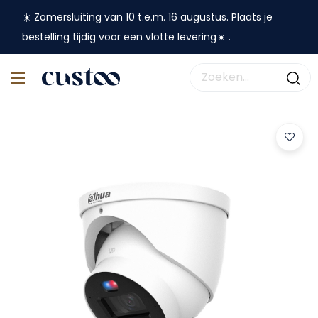
☀️ Zomersluiting van 10 t.e.m. 16 augustus. Plaats je
bestelling tijdig voor een vlotte levering☀️ .