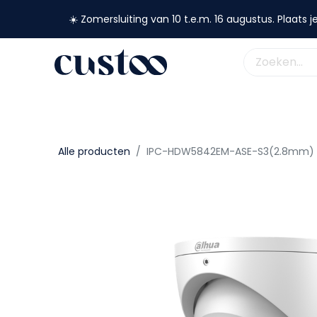
☀️ Zomersluiting van 10 t.e.m. 16 augustus. Plaats je
shop nu
webshop
custoo
academy
support
Alle producten
IPC-HDW5842EM-ASE-S3(2.8mm)