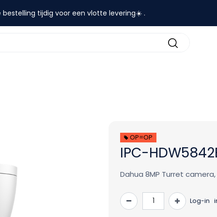
 bestelling tijdig voor een vlotte levering☀️ .
contact
OP=OP
IPC-HDW5842
Dahua 8MP Turret camera, 
Log-in