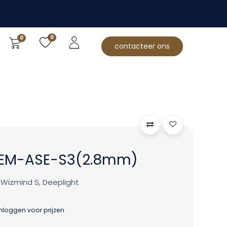
0
0
contacteer ons
EM-ASE-S3(2.8mm)
Wizmind S, Deeplight
inloggen voor prijzen