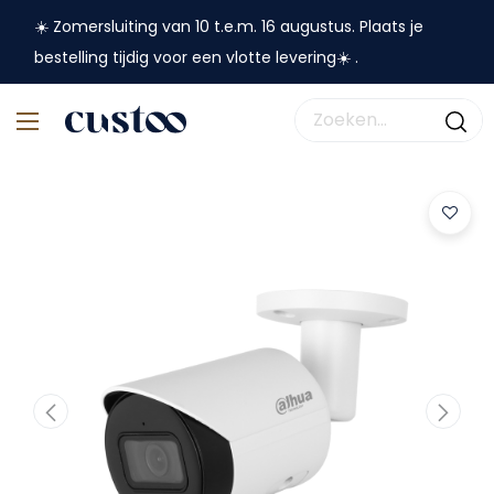
☀️ Zomersluiting van 10 t.e.m. 16 augustus. Plaats je
bestelling tijdig voor een vlotte levering☀️ .