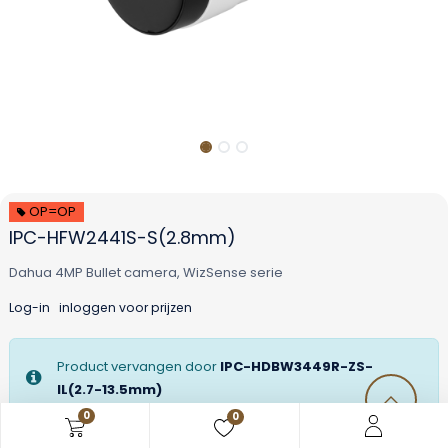
OP=OP
IPC-HFW2441S-S(2.8mm)
Dahua 4MP Bullet camera, WizSense serie
Log-in
inloggen voor prijzen
Product vervangen door
IPC-HDBW3449R-ZS-
IL(2.7-13.5mm)
0
0