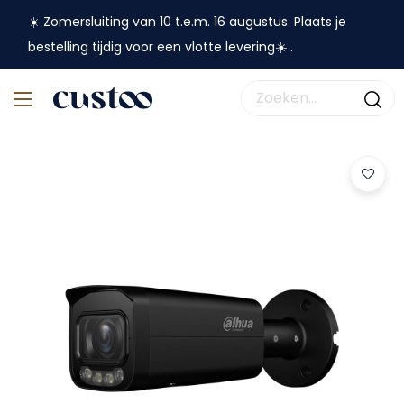
☀️ Zomersluiting van 10 t.e.m. 16 augustus. Plaats je
bestelling tijdig voor een vlotte levering☀️ .