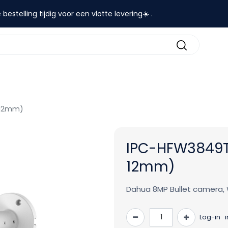
 bestelling tijdig voor een vlotte levering☀️ .
contact
-12mm)
IPC-HFW3849T
12mm)
Dahua 8MP Bullet camera, W
Log-in