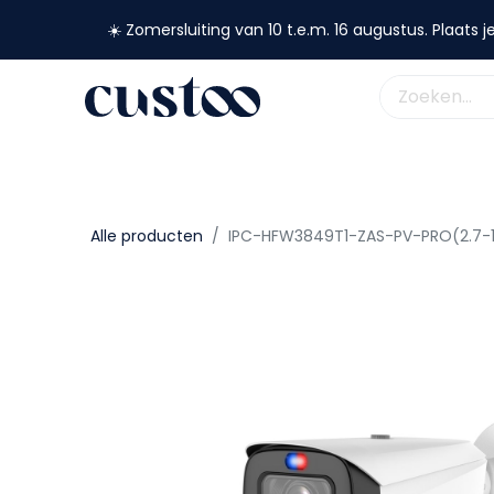
☀️ Zomersluiting van 10 t.e.m. 16 augustus. Plaats je
shop nu
webshop
custoo
academy
support
Alle producten
IPC-HFW3849T1-ZAS-PV-PRO(2.7