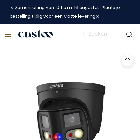
☀️ Zomersluiting van 10 t.e.m. 16 augustus. Plaats je
bestelling tijdig voor een vlotte levering☀️ .