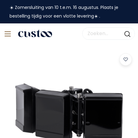
☀️ Zomersluiting van 10 t.e.m. 16 augustus. Plaats je
bestelling tijdig voor een vlotte levering☀️ .