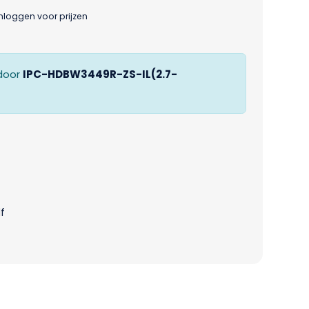
inloggen voor prijzen
door
IPC-HDBW3449R-ZS-IL(2.7-
f