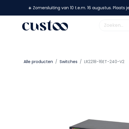
☀️ Zomersluiting van 10 t.e.m. 16 augustus. Plaats je
shop nu
webshop
custoo
academy
support
Alle producten
Switches
LR2218-16ET-240-V2