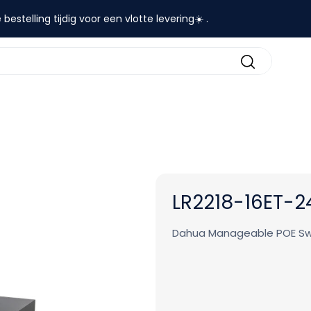
 bestelling tijdig voor een vlotte levering☀️ .
contact
LR2218-16ET-
Dahua Manageable POE Swit