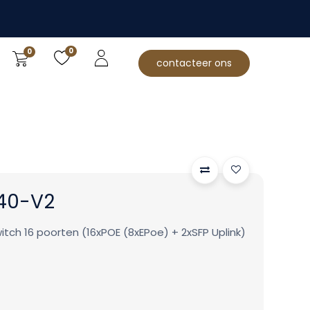
0
0
contacteer ons
240-V2
ch 16 poorten (16xPOE (8xEPoe) + 2xSFP Uplink)