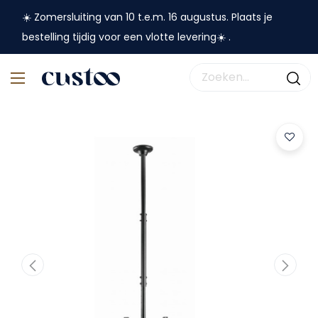
☀️ Zomersluiting van 10 t.e.m. 16 augustus. Plaats je
bestelling tijdig voor een vlotte levering☀️ .