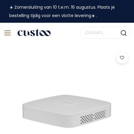
☀️ Zomersluiting van 10 t.e.m. 16 augustus. Plaats je
bestelling tijdig voor een vlotte levering☀️ .