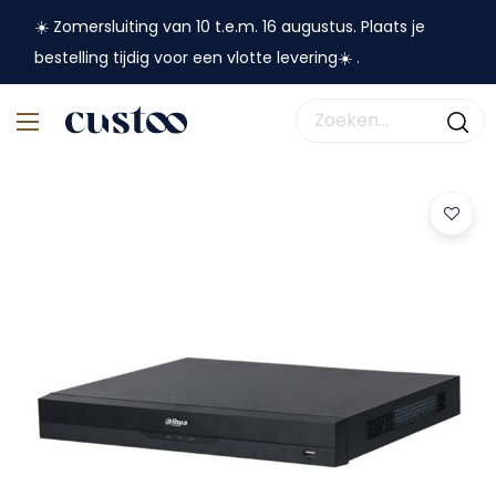
☀️ Zomersluiting van 10 t.e.m. 16 augustus. Plaats je
bestelling tijdig voor een vlotte levering☀️ .