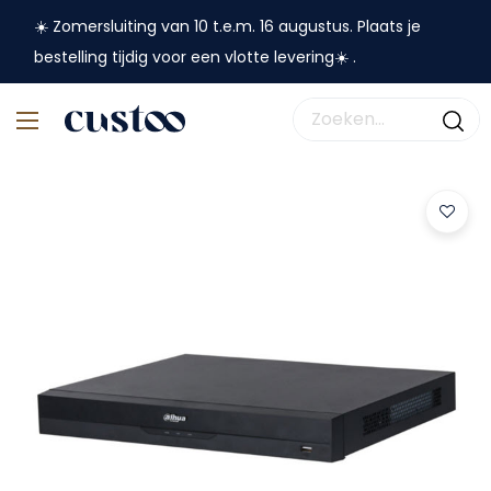
☀️ Zomersluiting van 10 t.e.m. 16 augustus. Plaats je
bestelling tijdig voor een vlotte levering☀️ .