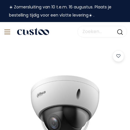
☀️ Zomersluiting van 10 t.e.m. 16 augustus. Plaats je
bestelling tijdig voor een vlotte levering☀️ .