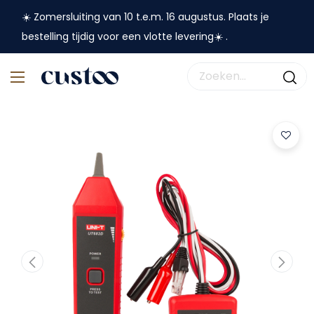
☀️ Zomersluiting van 10 t.e.m. 16 augustus. Plaats je
bestelling tijdig voor een vlotte levering☀️ .