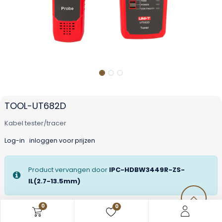
TOOL-UT682D
Kabel tester/tracer
Log-in
inloggen voor prijzen
Product vervangen door
IPC-HDBW3449R-ZS-
IL(2.7-13.5mm)
0
0