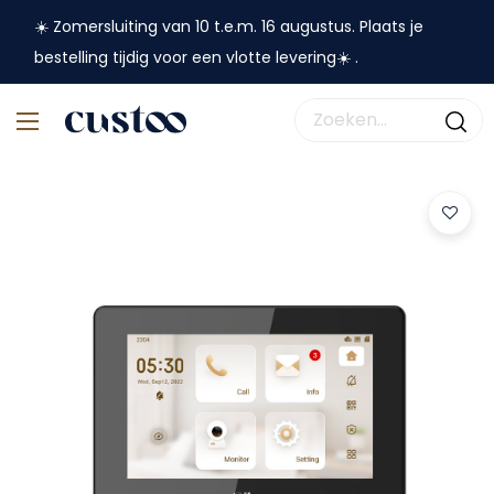
☀️ Zomersluiting van 10 t.e.m. 16 augustus. Plaats je
bestelling tijdig voor een vlotte levering☀️ .