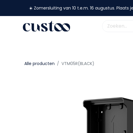
☀️ Zomersluiting van 10 t.e.m. 16 augustus. Plaats je
shop nu
webshop
custoo
academy
support
Alle producten
VTM05R(BLACK)