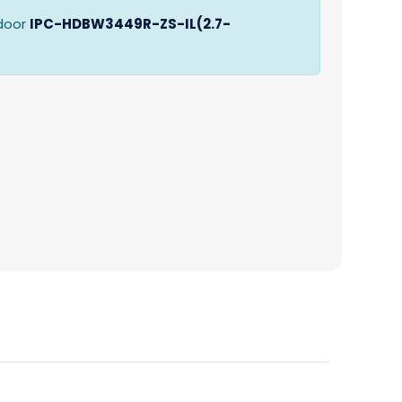
door
IPC-HDBW3449R-ZS-IL(2.7-