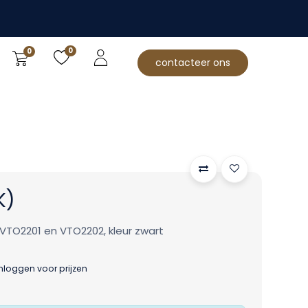
0
0
contacteer ons
K)
TO2201 en VTO2202, kleur zwart
inloggen voor prijzen