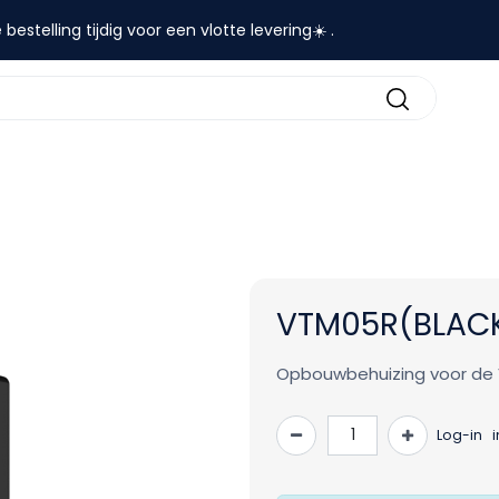
 bestelling tijdig voor een vlotte levering☀️ .
contact
VTM05R(BLAC
Opbouwbehuizing voor de V
Log-in