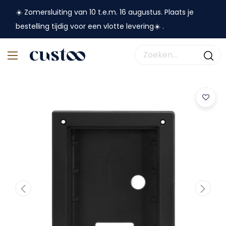
☀️ Zomersluiting van 10 t.e.m. 16 augustus. Plaats je
bestelling tijdig voor een vlotte levering☀️ .