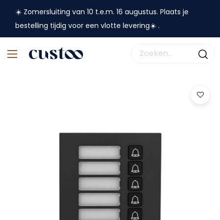
☀️ Zomersluiting van 10 t.e.m. 16 augustus. Plaats je
bestelling tijdig voor een vlotte levering☀️ .