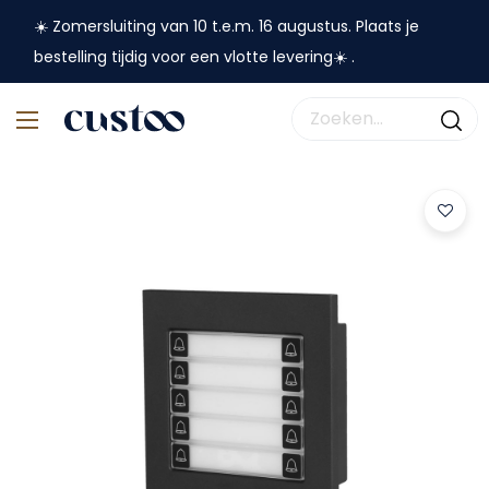
☀️ Zomersluiting van 10 t.e.m. 16 augustus. Plaats je
bestelling tijdig voor een vlotte levering☀️ .