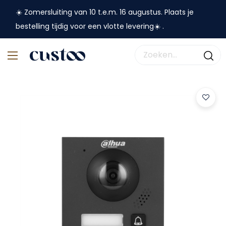
☀️ Zomersluiting van 10 t.e.m. 16 augustus. Plaats je
bestelling tijdig voor een vlotte levering☀️ .