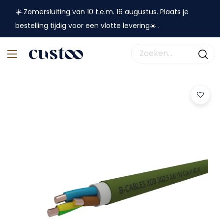
☀️ Zomersluiting van 10 t.e.m. 16 augustus. Plaats je
bestelling tijdig voor een vlotte levering☀️ .