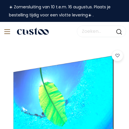
☀️ Zomersluiting van 10 t.e.m. 16 augustus. Plaats je
bestelling tijdig voor een vlotte levering☀️ .