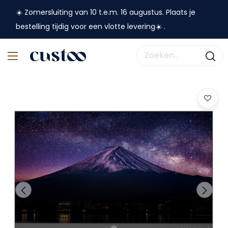
☀️ Zomersluiting van 10 t.e.m. 16 augustus. Plaats je
bestelling tijdig voor een vlotte levering☀️ .